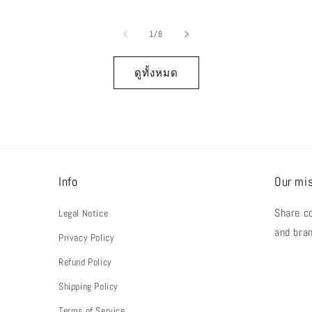
กติ
ปกติ
ปก
จาก
1
/
8
ดูทั้งหมด
Info
Our mi
Share co
Legal Notice
and bra
Privacy Policy
Refund Policy
Shipping Policy
Terms of Service