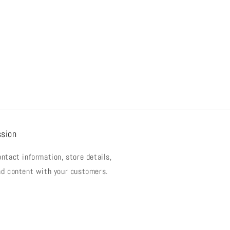
ติ
ปกติ
ปกติ
ssion
ntact information, store details,
nd content with your customers.