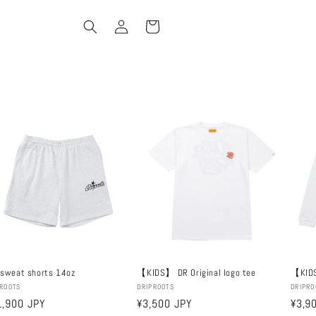
เข้าสู่
ตะกร้า
ระบบ
สินค้า
 sweat shorts 14oz
【KIDS】 DR Original logo tee
【KIDS
ผู้
ผู้
PROOTS
DRIPROOTS
DRIPRO
คา
1,900 JPY
ราคา
¥3,500 JPY
ราค
¥3,9
ย:
ขาย:
ขาย: