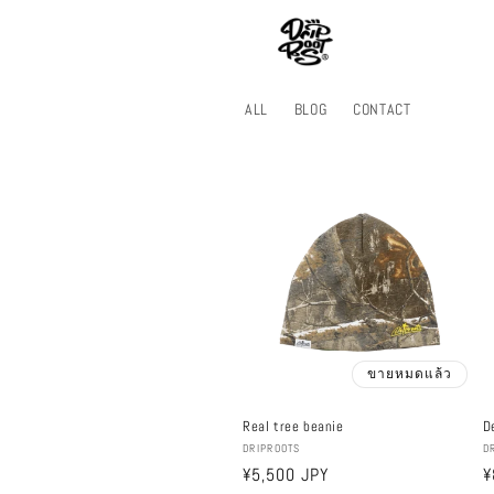
ข้ามไป
ยัง
เนื้อหา
ALL
BLOG
CONTACT
ขายหมดแล้ว
Real tree beanie
D
ผู้
ผู้
DRIPROOTS
D
ราคา
¥5,500 JPY
¥
ขาย:
ข